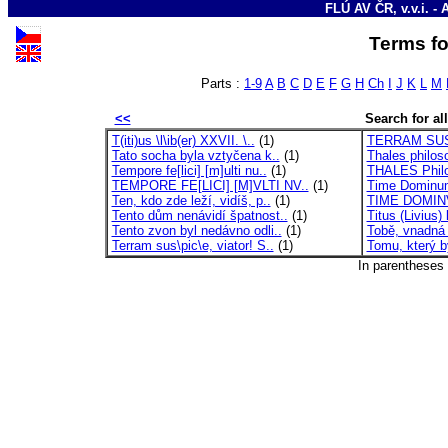
FLÚ AV ČR, v.v.i. - 
Terms for
Parts :
1-9
A
B
C
D
E
F
G
H
Ch
I
J
K
L
M
<<
Search for all
T(iti)us \l\ib(er) XXVII. \..
(1)
TERRAM SUSC
Tato socha byla vztyčena k..
(1)
Thales philoso
Tempore fe[lici] [m]ulti nu..
(1)
THALES Philos
TEMPORE FE[LICI] [M]VLTI NV..
(1)
Time Dominum, 
Ten, kdo zde leží, vidíš, p..
(1)
TIME DOMINVM
Tento dům nenávidí špatnost..
(1)
Titus (Livius) 
Tento zvon byl nedávno odli..
(1)
Tobě, vnadná 
Terram sus\pic\e, viator! S..
(1)
Tomu, který b
In parentheses