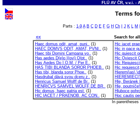
FLÚ AV ČR, v.v.i. - 
Terms for
Parts :
1-9
A
B
C
D
E
F
G
H
Ch
I
J
K
L
M
<<
Search for all
Haec domus odit, amat, puni..
(1)
Hic iacet prae
HAEC DOMVS ODIT, AMAT, PVNI..
(1)
Hic in pace qu
Haec tibi Domini Campana vo..
(1)
Hic quiescit o
Has aedes D(e)o I(ovi) O(pt..
(1)
Hic Qviescit O
Has Aedes Do I.O.M. / Per E..
(1)
Hic Requiescit
HAS TIBI BLANDA SOROR PHOEB..
(1)
Hic requiescit,
Has tibi, blanda soror Phoe..
(1)
Hieremi\as\ \di
Hasdrubal dává svou dceru z..
(1)
HIEREMIECIT
Henricus Samuel Wolff de Br..
(1)
Hle, Beránek B
HENRICVS SAMVEL WOLFF DE BR..
(1)
Hle, poutníče!
Hic domus, haec patria est.
(1)
Hluboce pohr
HIC IACET / PRAENOB. AC CON..
(1)
Hoc cautis pe
In parentheses