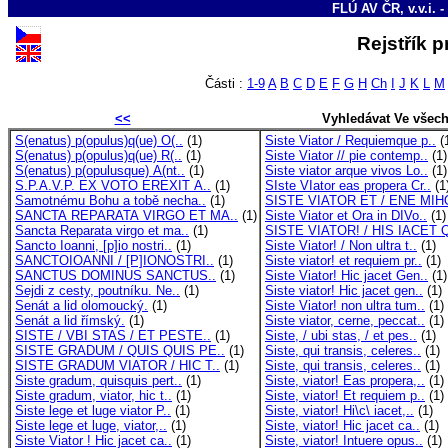
FLÚ AV ČR, v.v.i. -
Rejstřík p
Části :
1-9
A
B
C
D
E
F
G
H
Ch
I
J
K
L
M
<<
Vyhledávat Ve všech
S(enatus) p(opulus)q(ue) O(..
(1)
Siste Viator / Requiemque p..
(
S(enatus) p(opulus)q(ue) R(..
(1)
Siste Viator // pie contemp..
(1)
S(enatus) p(opulusque) A(nt..
(1)
Siste viator arque vivos Lo..
(1)
S.P.A.V.P. EX VOTO EREXIT A..
(1)
SIste VIator eas propera Cr..
(1
Samotnému Bohu a tobě necha..
(1)
SISTE VIATOR ET / ENE MIHO
SANCTA REPARATA VIRGO ET MA..
(1)
Siste Viator et Ora in DIVo..
(1)
Sancta Reparata virgo et ma..
(1)
SISTE VIATOR! / HIS IACET Q
Sancto Ioanni, [p]io nostri..
(1)
Siste Viator! / Non ultra t..
(1)
SANCTOIOANNI / [P]IONOSTRI..
(1)
Siste viator! et requiem pr..
(1)
SANCTUS DOMINUS SANCTUS..
(1)
Siste Viator! Hic jacet Gen..
(1)
Sejdi z cesty, poutníku. Ne..
(1)
Siste viator! Hic jacet gen..
(1)
Senát a lid olomoucký.
(1)
Siste Viator! non ultra tum..
(1)
Senát a lid římský.
(1)
Siste viator, cerne, peccat..
(1)
SISTE / VBI STAS / ET PESTE..
(1)
Siste, / ubi stas, / et pes..
(1)
SISTE GRADUM / QUIS QUIS PE..
(1)
Siste, qui transis, celeres..
(1)
SISTE GRADUM VIATOR / HIC T..
(1)
Siste, qui transis, celeres..
(1)
Siste gradum, quisquis pert..
(1)
Siste, viator! Eas propera,..
(1)
Siste gradum, viator, hic t..
(1)
Siste, viator! Et requiem p..
(1)
Siste lege et luge viator P..
(1)
Siste, viator! Hi\c\ iacet,..
(1)
Siste lege et luge, viator,..
(1)
Siste, viator! Hic jacet ca..
(1)
Siste Viator ! Hic jacet ca..
(1)
Siste, viator! Intuere opus..
(1)