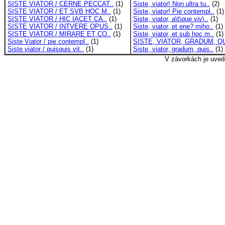
SISTE VIATOR / CERNE PECCAT..
(1)
Siste, viator! Non ultra tu..
(2)
SISTE VIATOR / ET SVB HOC M..
(1)
Siste, viator! Pie contempl..
(1)
SISTE VIATOR / HIC IACET CA..
(1)
Siste, viator, a\t\que viv\..
(1)
SISTE VIATOR / INTVERE OPUS..
(1)
Siste, viator, et ene? miho..
(1)
SISTE VIATOR / MIRARE ET CO..
(1)
Siste, viator, et sub hoc m..
(1)
Siste Viator / pie contempl..
(1)
SISTE, VIATOR, GRADUM, QU
Siste viator / quisquis vit..
(1)
Siste, viator, gradum, quis..
(1)
V závorkách je uved