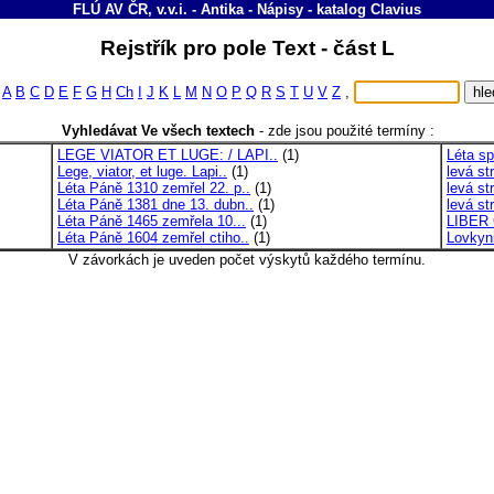
FLÚ AV ČR, v.v.i. - Antika - Nápisy
-
katalog
Clavius
Rejstřík pro pole Text - část L
A
B
C
D
E
F
G
H
Ch
I
J
K
L
M
N
O
P
Q
R
S
T
U
V
Z
,
Vyhledávat Ve všech textech
-
zde jsou použité termíny :
LEGE VIATOR ET LUGE: / LAPI..
(1)
Léta sp
Lege, viator, et luge. Lapi..
(1)
levá st
Léta Páně 1310 zemřel 22. p..
(1)
levá s
Léta Páně 1381 dne 13. dubn..
(1)
levá st
Léta Páně 1465 zemřela 10...
(1)
LIBER
Léta Páně 1604 zemřel ctiho..
(1)
Lovkyni
V závorkách je uveden počet výskytů každého termínu.