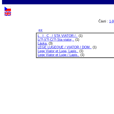
Části :
1-9
<<
L . I . C . / STA VIATOR /..
(1)
L(?) I(?) C(?) Sta viator,..
(1)
Láska.
(3)
LEGE LUGEQUE / VIATOR / DOM..
(1)
Lege Viator et Luga, Lapis..
(1)
Lege Viator et Luge / Lapis..
(1)