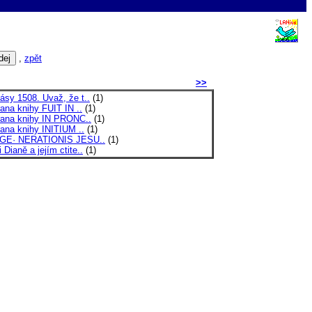
,
zpět
>>
ásy 1508. Uvaž, že t..
(1)
rana knihy FUIT IN ..
(1)
trana knihy IN PRONC..
(1)
rana knihy INITIUM ..
(1)
 GE· NERATIONIS JESU..
(1)
 Dianě a jejím ctite..
(1)